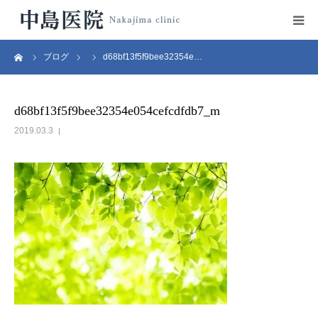
ーム
ブログ
d68bf13f5f9bee32354e…
HOME
中島医院の紹介
d68bf13f5f9bee32354e054cefcdfdb7_m
2019.03.3
診療科目
設備紹介
医師プロフィール
診療時間・地図
リンク集