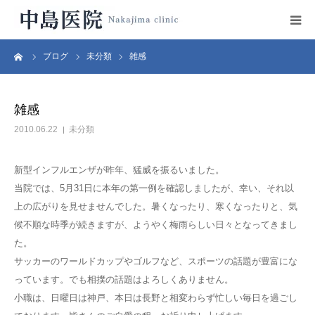
ーム
ブログ
未分類
雑感
HOME
中島医院の紹介
雑感
2010.06.22
未分類
診療科目
新型インフルエンザが昨年、猛威を振るいました。
設備紹介
当院では、5月31日に本年の第一例を確認しましたが、幸い、それ以
上の広がりを見せませんでした。暑くなったり、寒くなったりと、気
医師プロフィール
候不順な時季が続きますが、ようやく梅雨らしい日々となってきまし
た。
診療時間・地図
サッカーのワールドカップやゴルフなど、スポーツの話題が豊富にな
っています。でも相撲の話題はよろしくありません。
小職は、日曜日は神戸、本日は長野と相変わらず忙しい毎日を過ごし
リンク集