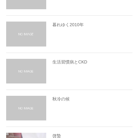
暮れゆく2010年
生活習慣病とCKD
秋冷の候
啓蟄