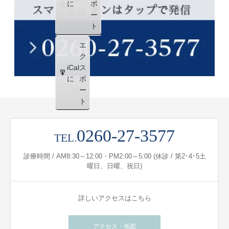
に
ポ
で
読
ー
ト
エ
ク
iCal
ス
に
ポ
ー
ト
0260-27-3577
TEL.
診療時間 / AM8:30～12:00・PM2:00～5:00 (休診 / 第2･4･5土
曜日、日曜、祝日)
詳しいアクセスはこちら
アクセス・地図