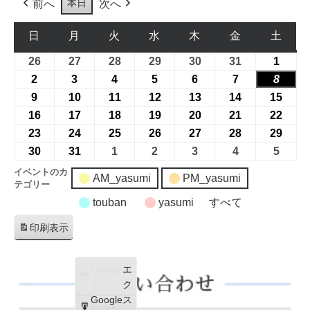
本日
前へ
次へ
日
月
火
水
木
金
土
日
月
火
水
木
金
土
曜
曜
曜
曜
曜
曜
曜
26
2026
27
2026
28
2026
29
2026
30
2026
31
2026
1
2026
日
日
日
日
日
日
日
年
年
年
年
年
年
年
2
2026
3
2026
4
2026
5
2026
6
2026
7
2026
8
2026
7
7
7
7
7
7
8
年
年
年
年
年
年
年
9
2026
10
2026
11
2026
12
2026
13
2026
14
2026
15
2026
月
月
月
月
月
月
月
8
8
8
8
8
8
8
年
年
年
年
年
年
年
16
2026
17
2026
18
2026
19
2026
20
2026
21
2026
22
2026
26
27
28
29
30
31
1
月
月
月
月
月
月
月
8
8
8
8
8
8
8
年
年
年
年
年
年
年
23
2026
24
2026
25
2026
26
2026
27
2026
28
2026
29
2026
日
日
日
日
日
日
日
2
3
4
5
6
7
8
月
月
月
月
月
月
月
8
8
8
8
8
8
8
年
年
年
年
年
年
年
30
2026
31
2026
1
2026
2
2026
3
2026
4
2026
5
2026
日
日
日
日
日
日
日
9
10
11
12
13
14
15
月
月
月
月
月
月
月
8
8
8
8
8
8
8
年
年
年
年
年
年
年
イベントのカ
AM_yasumi
PM_yasumi
日
日
日
日
日
日
日
16
17
18
19
20
21
22
テゴリー
月
月
月
月
月
月
月
8
8
9
9
9
9
9
日
日
日
日
日
日
日
23
24
touban
25
yasumi
26
27
すべて
28
29
月
月
月
月
月
月
月
日
日
日
日
日
日
日
30
31
1
2
3
4
5
印刷
表示
日
日
日
日
日
日
日
Google
購
エ
で
読
ク
Google
ス
iCal
購