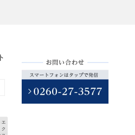
ト
e
購
エ
読
ク