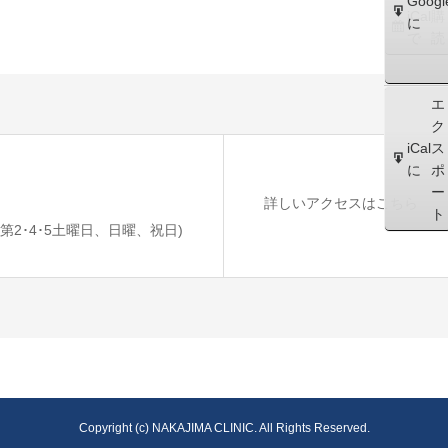
Googl
iCal
購
に
で
読
エ
ク
iCal
ス
に
ポ
ー
詳しいアクセスはこちら
ト
診 / 第2･4･5土曜日、日曜、祝日)
Copyright (c) NAKAJIMA CLINIC. All Rights Reserved.