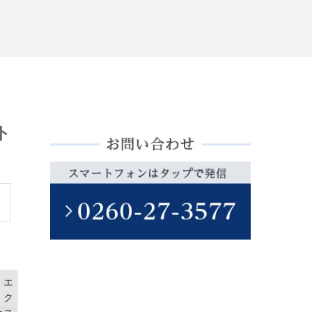
ト
e
購
エ
読
ク