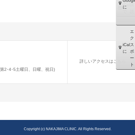
Googl
iCal
購
に
で
読
エ
ク
iCal
ス
に
ポ
ー
詳しいアクセスはこちら
ト
診 / 第2･4･5土曜日、日曜、祝日)
Copyright (c) NAKAJIMA CLINIC. All Rights Reserved.