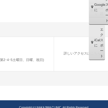
Google
iCal
購
に
で
読
エ
ク
iCal
ス
に
ポ
ー
詳しいアクセスはこちら
ト
診 / 第2･4･5土曜日、日曜、祝日)
Copyright (c) NAKAJIMA CLINIC. All Rights Reserved.