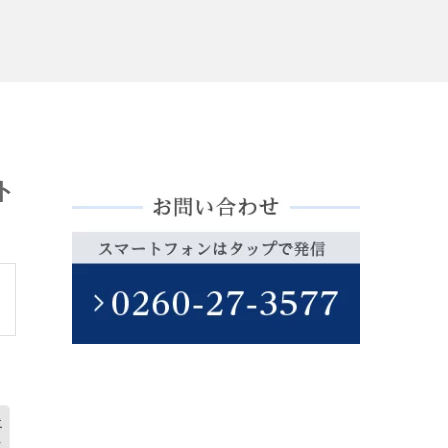
ト
購
エ
読
ク