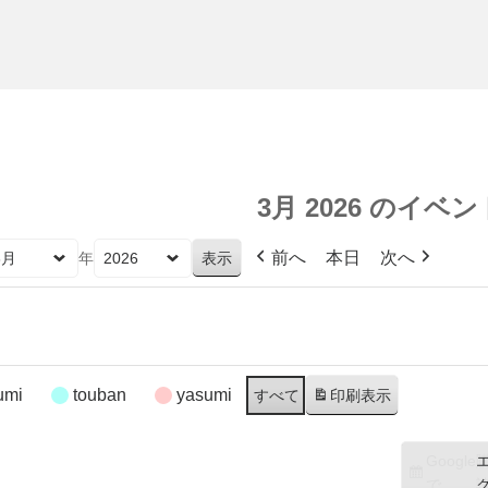
3月 2026 のイベン
前へ
本日
次へ
年
umi
touban
yasumi
すべて
印刷
表示
Google
で