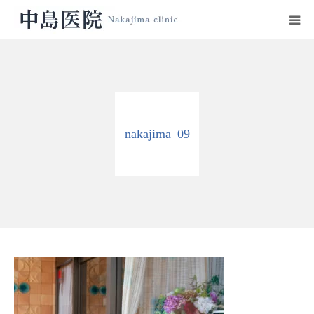
HOME
中島医院の紹介
nakajima_09
診療科目
設備紹介
医師プロフィール
診療時間・地図
リンク集